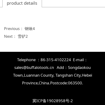
product details
Previous：
钢锹4
Next：
雪铲2
Telephone ：86-315-4102224 E-mail：
sales@buffalotools.cn Add：Songdaokou
Town,Luannan County, Tangshan City,Hebei
Province,China.Postcode:063500.
冀ICP备19028958号-2