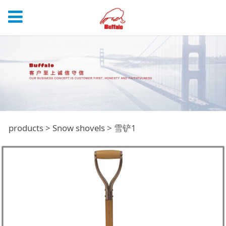
雪铲1
products
>
Snow shovels
>
雪铲1