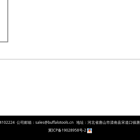
-4102224 公司邮箱：sales@buffalotools.cn 地址：河北省唐山市滦南县宋
冀ICP备19028958号-2